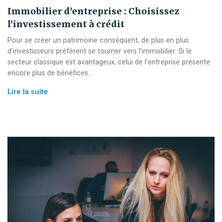
Immobilier d’entreprise : Choisissez
l’investissement à crédit
Pour se créer un patrimoine conséquent, de plus en plus
d’investisseurs préfèrent se tourner vers l’immobilier. Si le
secteur classique est avantageux, celui de l’entreprise présente
encore plus de bénéfices…
Immobilier
Lire la suite
d’entreprise :
Choisissez
l’investissement
à
crédit