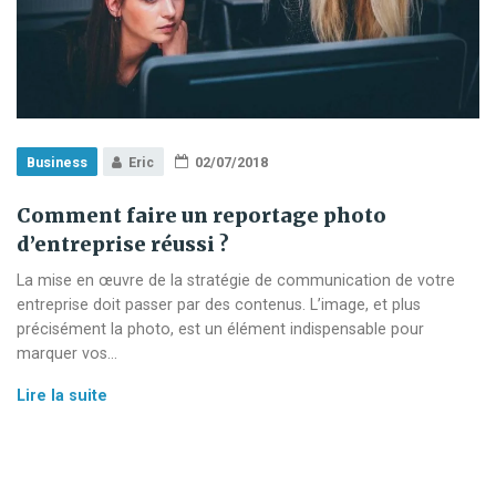
Business
Eric
02/07/2018
Comment faire un reportage photo
d’entreprise réussi ?
La mise en œuvre de la stratégie de communication de votre
entreprise doit passer par des contenus. L’image, et plus
précisément la photo, est un élément indispensable pour
marquer vos…
Comment
Lire la suite
faire
un
reportage
photo