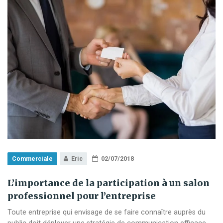
d’entreprise
réussi
?
Commerciale
Eric
02/07/2018
L’importance de la participation à un salon
professionnel pour l’entreprise
Toute entreprise qui envisage de se faire connaître auprès du