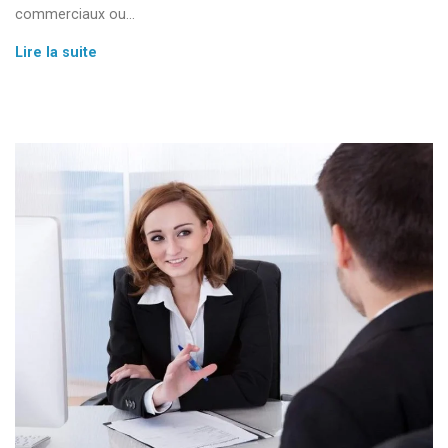
commerciaux ou…
Dossier
Lire la suite
:
L’entretien
commercial
–
La
conclusion
5/5