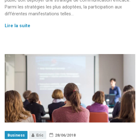
public doit déployer une stratégie de communication efficace.
Parmi les stratégies les plus adoptées, la participation aux
différentes manifestations telles…
L’importance
Lire la suite
de
la
participation
à
un
salon
professionnel
pour
l’entreprise
Business
Eric
28/06/2018