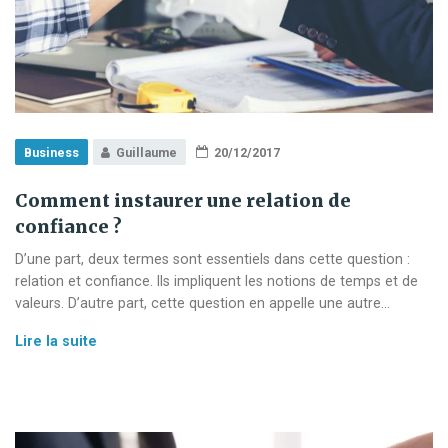
Business
Guillaume
20/12/2017
Comment instaurer une relation de
confiance ?
D’une part, deux termes sont essentiels dans cette question :
relation et confiance. Ils impliquent les notions de temps et de
valeurs. D’autre part, cette question en appelle une autre…
Comment
Lire la suite
instaurer
une
relation
de