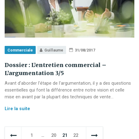
Commerciale
Guillaume
31/08/2017
Dossier : L’entretien commercial –
L’argumentation 3/5
Avant d’aborder l’étape de l’argumentation, il y a des questions
essentielles qui font la différence entre notre vision et celle
mise en avant par la plupart des techniques de vente…
Dossier
Lire la suite
:
L’entretien
commercial
Pagination
1
…
20
21
22
–