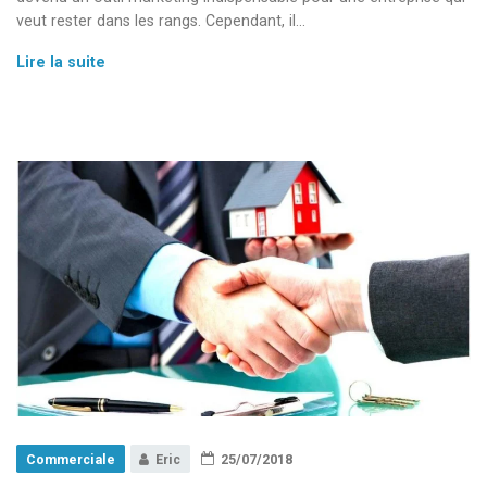
veut rester dans les rangs. Cependant, il…
Le
Lire la suite
référencement
un
puissant
levier
commercial
Commerciale
Eric
25/07/2018