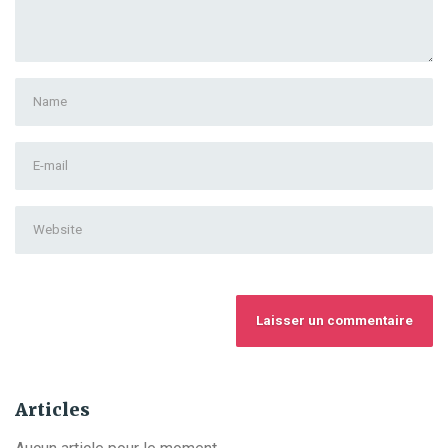
First
and
Last
E-
name
*
mail
Address
*
Website
Articles