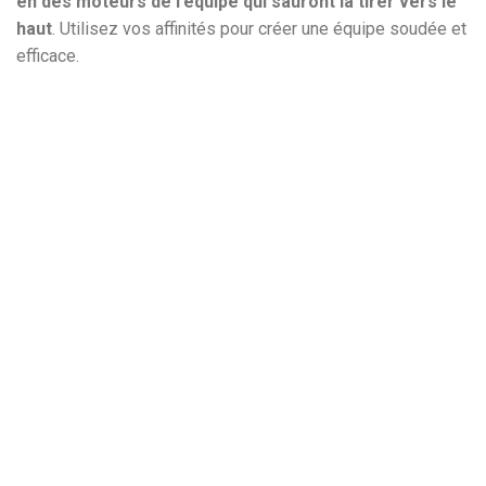
en des moteurs de l’équipe qui sauront la tirer vers le
haut
. Utilisez vos affinités pour créer une équipe soudée et
efficace.