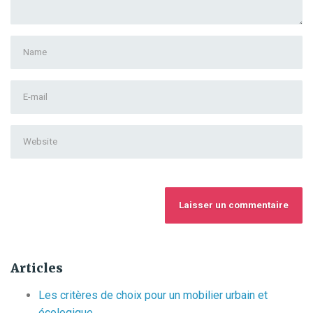
First
and
Last
E-
name
*
mail
Address
*
Website
Articles
Les critères de choix pour un mobilier urbain et
écologique