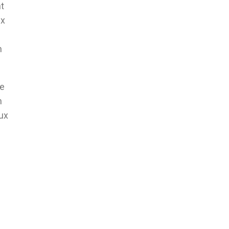
t
ux
n
de
n
eux