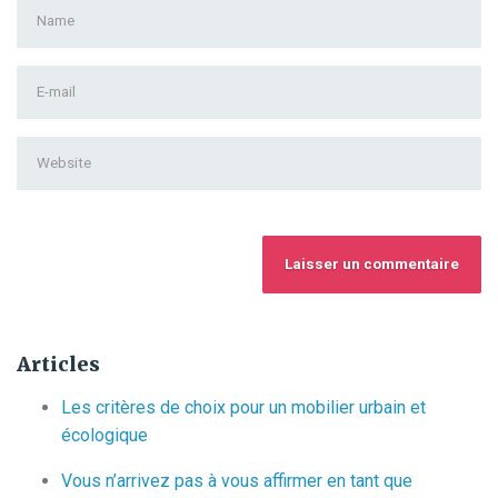
First
and
Last
E-
name
*
mail
Address
*
Website
Articles
Les critères de choix pour un mobilier urbain et
écologique
Vous n’arrivez pas à vous affirmer en tant que