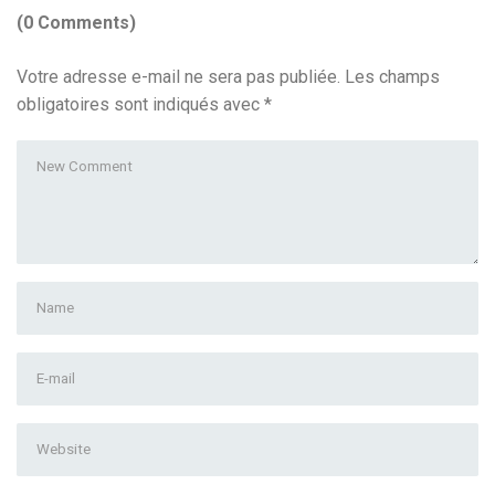
(0 Comments)
Votre adresse e-mail ne sera pas publiée.
Les champs
obligatoires sont indiqués avec
*
Your
comment
*
First
and
Last
E-
name
*
mail
Address
*
Website