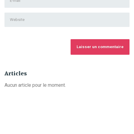
name
*
mail
Address
*
Website
Articles
Aucun article pour le moment.