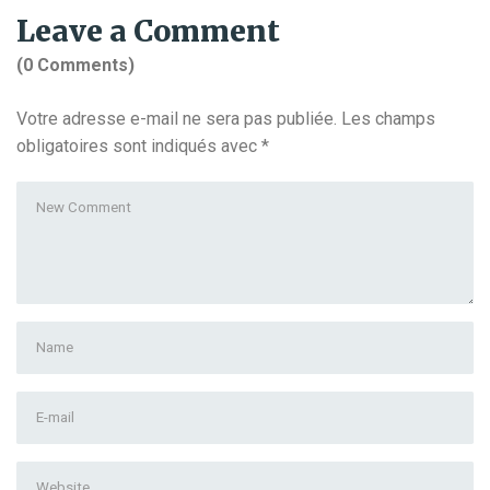
Leave a Comment
(0 Comments)
Votre adresse e-mail ne sera pas publiée.
Les champs
obligatoires sont indiqués avec
*
Your
comment
*
First
and
Last
E-
name
*
mail
Address
*
Website