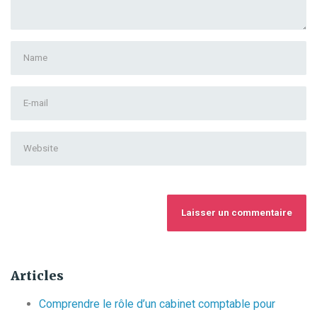
First
and
Last
E-
name
*
mail
Address
*
Website
Articles
Comprendre le rôle d’un cabinet comptable pour