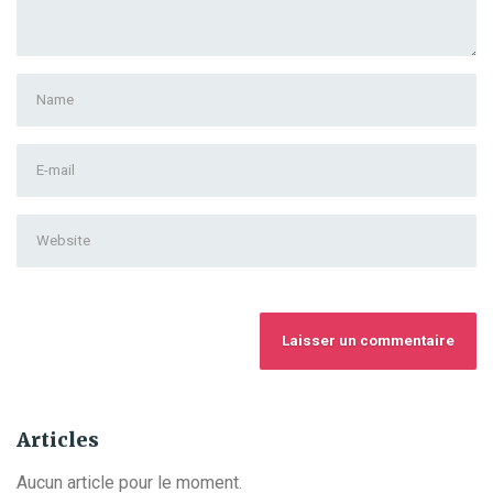
First
and
Last
E-
name
*
mail
Address
*
Website
Articles
Aucun article pour le moment.