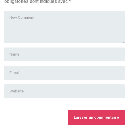
obligatoires sont indiqués avec
*
Your
comment
*
First
and
Last
E-
name
*
mail
Address
*
Website