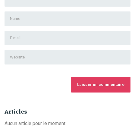
First
and
Last
E-
name
*
mail
Address
*
Website
Articles
Aucun article pour le moment.